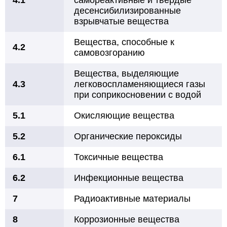
4.1
самореактивные и твердые
десенсибилизированные
взрывчатые вещества
Вещества, способные к
4.2
самовозгоранию
Вещества, выделяющие
4.3
легковоспламеняющиеся газы
при соприкосновении с водой
5.1
Окисляющие вещества
5.2
Органические пероксиды
6.1
Токсичные вещества
6.2
Инфекционные вещества
7
Радиоактивные материалы
8
Коррозионные вещества