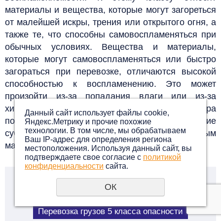
материалы и вещества, которые могут загореться
от малейшей искры, трения или открытого огня, а
также те, что способны самовоспламеняться при
обычных условиях. Вещества и материалы,
которые могут самовоспламеняться или быстро
загораться при перевозке, отличаются высокой
способностью к воспламенению. Это может
произойти из-за попадания влаги или из-за
химических реакций, особенно если температура
Данный сайт использует файлы cookie,
повышается. Важно отметить, что такие
Яндекс.Метрику и прочие похожие
технологии. В том числе, мы обрабатываем
субстанции не относятся к взрывчатым
Ваш IP-адрес для определения региона
материалам.
местоположения. Используя данный сайт, вы
подтверждаете свое согласие с
политикой
конфиденциальности
сайта.
Окисляющие вещества и
ОК
органические пероксиды
Перевозка грузов 5 класса опасности