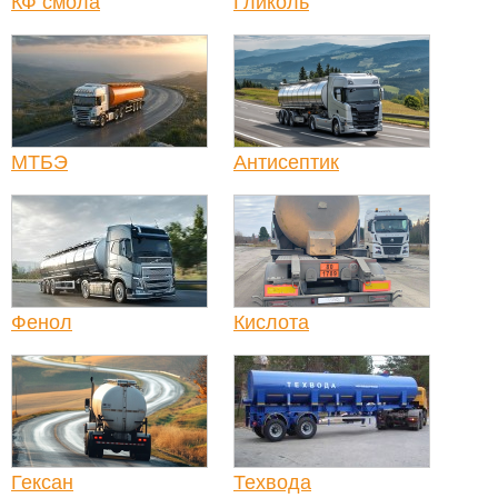
КФ смола
Гликоль
МТБЭ
Антисептик
Фенол
Кислота
Гексан
Техвода