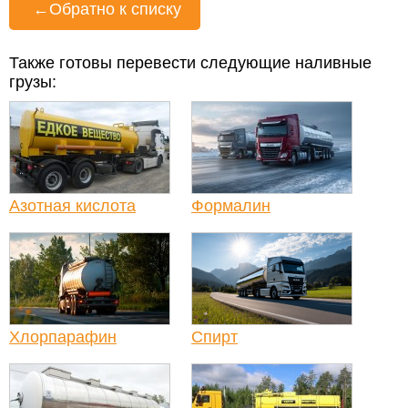
←
Обратно к списку
Также готовы перевести следующие наливные
грузы:
Азотная кислота
Формалин
Хлорпарафин
Спирт