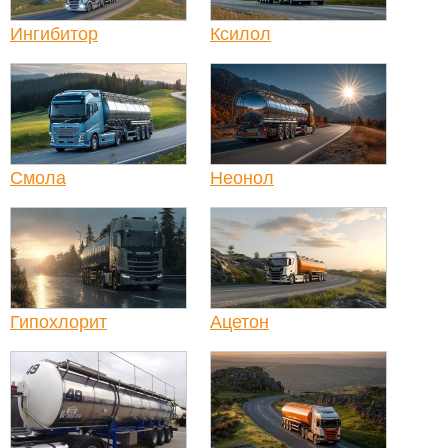
Ингибитор
Ксилол
Смола
Неонол
Гипохлорит
Ацетон