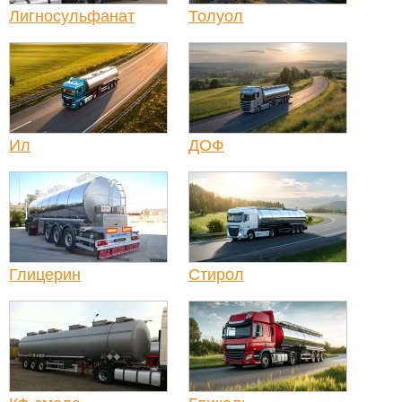
Лигносульфанат
Толуол
Ил
ДОФ
Глицерин
Стирол