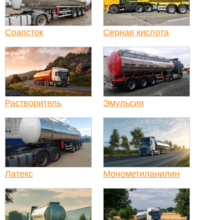
Соапсток
Серная кислота
Растворитель
Эмульсия
Латекс
Монометиланилин