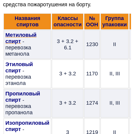
средства пожаротушения на борту.
Названия
Классы
№
Группа
спиртов
опасности
ООН
упаковки
Метиловый
спирт
-
3 + 3.2 +
1230
II
п
перевозка
6.1
б
метанола
Этиловый
спирт
-
3 + 3.2
1170
II, III
п
перевозка
б
этанола
Пропиловый
спирт
-
3 + 3.2
1274
II, III
п
перевозка
б
пропанола
Изопропиловый
спирт
-
3
1219
II
п