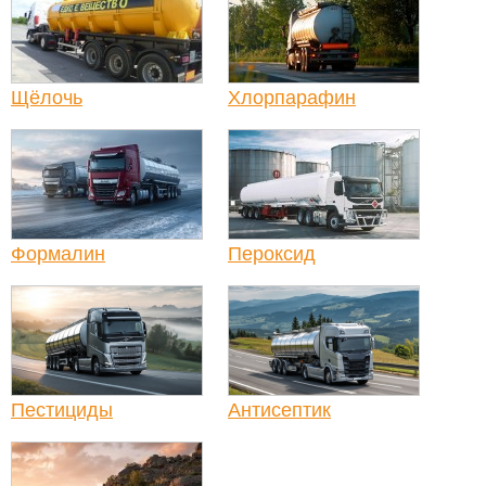
Щёлочь
Хлорпарафин
Формалин
Пероксид
Пестициды
Антисептик