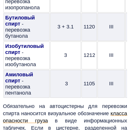
перевозка
б
изопропанола
Бутиловый
Б
спирт
-
3 + 3.1
1120
III
п
перевозка
б
бутанола
Изобутиловый
И
спирт
-
3
1212
III
п
перевозка
б
изобутанола
Амиловый
спирт
-
3
1105
III
п
перевозка
б
пентанола
Обязательно на автоцистерны для перевозки
спирта наносится визуальное обозначение
класса
опасности груза
в виде информационных
табличек. Если в цистерне, разделенной на