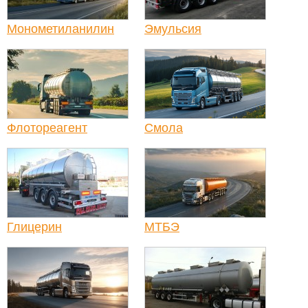
Монометиланилин
Эмульсия
Флотореагент
Смола
Глицерин
МТБЭ