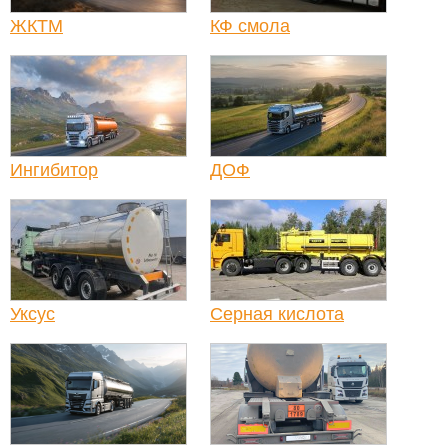
ЖКТМ
КФ смола
Ингибитор
ДОФ
Уксус
Серная кислота