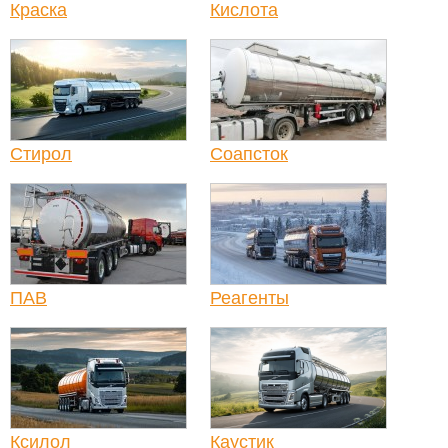
Краска
Кислота
Стирол
Соапсток
ПАВ
Реагенты
Ксилол
Каустик