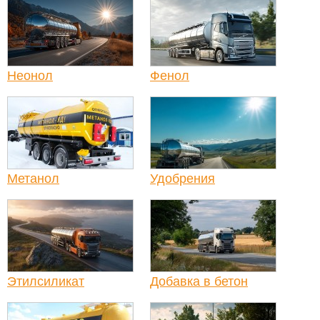
Неонол
Фенол
Метанол
Удобрения
Этилсиликат
Добавка в бетон