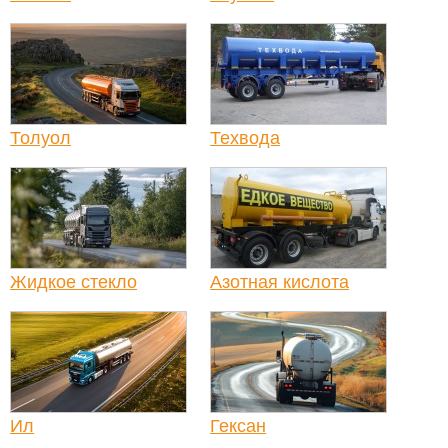
Толуол
Техвода
Жидкое стекло
Азотная кислота
Ил
Гексан