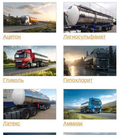
Ацетон
Лигносульфанат
Гликоль
Гипохлорит
Латекс
Аммиак