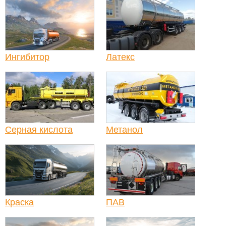
Ингибитор
Латекс
Серная кислота
Метанол
Краска
ПАВ