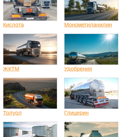
Кислота
Монометиланилин
ЖКТМ
Удобрения
Толуол
Глицерин