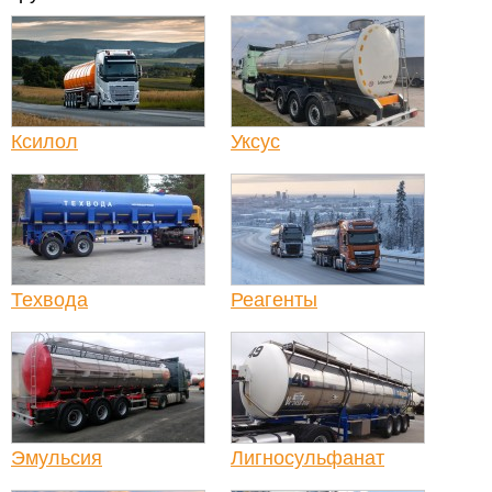
Ксилол
Уксус
Техвода
Реагенты
Эмульсия
Лигносульфанат