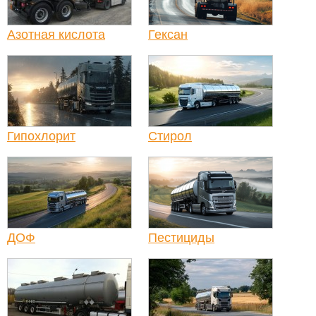
Азотная кислота
Гексан
Гипохлорит
Стирол
ДОФ
Пестициды