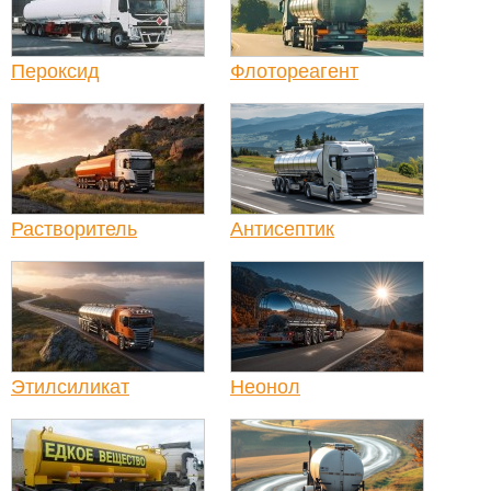
Пероксид
Флотореагент
Растворитель
Антисептик
Этилсиликат
Неонол