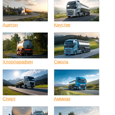
Ацетон
Каустик
Хлорпарафин
Смола
Спирт
Аммиак