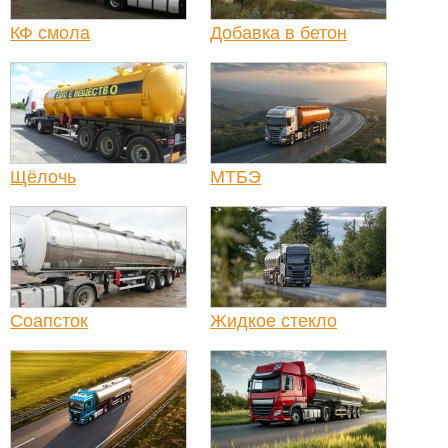
КФ смола
Добавка в бетон
Щёлочь
МТБЭ
Соапсток
Жидкое стекло