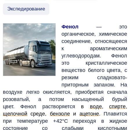
Экспедирование
Фенол
— это
органическое, химическое
соединение, относящееся
к ароматическим
углеводородам.
Фенол
это кристаллическое
вещество белого цвета, с
резким сладковато-
приторным запахом. На
воздухе легко окисляется, приобретая сначала
розоватый, а потом насыщенный бурый
цвет.
Фенол растворяется
в
воде
,
спирте
,
щелочной
среде,
бензоле
и
ацетоне
.
Плавится
при температуре +42°C
переходя в жидкое
состояние со слабыми кислотными