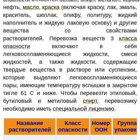
нефть,
масло
,
краска
(включая краску, лак, эмаль,
краситель, шеллак, олифу, политуру, жидкий
наполнитель и жидкую лаковую основу) и другие
вещества со свойствами
растворителей. Перевозка веществ 3
класса
опасности
включают в себя
легковоспламеняющиеся жидкости, смеси
жидкостей, а также жидкости, содержащие
твердые вещества в растворе или суспензии,
которые выделяют легковоспламеняющиеся
пары, имеющие температуру вспышки в закрытом
тигле 61 С и ниже. Чтобы перевезти этиловый,
бутиловый и метиловый
спирт
, перевозчику
необходимо иметь
специальной лицензию
.
Название
Класс
Номер
Группа
растворителей
опасности
ООН
упаковки