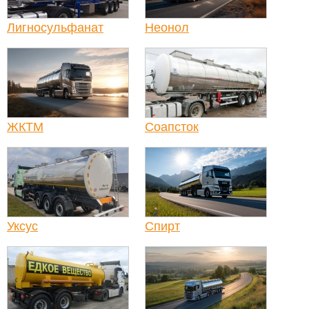
Лигносульфанат
Неонол
ЖКТМ
Соапсток
Уксус
Спирт