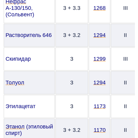
Нефрас
А-130/150,
3 + 3.3
1268
III
(Сольвент)
Растворитель 646
3 + 3.2
1294
II
Скипидар
3
1299
III
Толуол
3
1294
II
Этилацетат
3
1173
II
Этанол
(этиловый
3 + 3.2
1170
II
спирт)