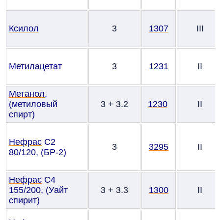
Ксилол
3
1307
III
Метилацетат
3
1231
II
Метанол
,
(метиловый
3 + 3.2
1230
II
спирт)
Нефрас
С2
3
3295
II
80/120, (БР-2)
Нефрас
С4
155/200, (Уайт
3 + 3.3
1300
II
спирит)