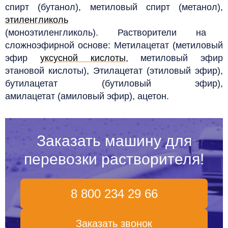
спирт (бутанол), метиловый спирт (метанол),
этиленгликоль
(моноэтиленгликоль).
Растворители на
сложноэфирной основе: Метилацетат (метиловый
эфир
уксусной кислоты
, метиловый эфир
этановой кислоты), Этилацетат (этиловый эфир),
бутилацетат (бутиловый эфир),
амилацетат (амиловый эфир), ацетон.
Заказать машину для
перевозки растворителя!
8 800 234 29 66
Заказать звонок