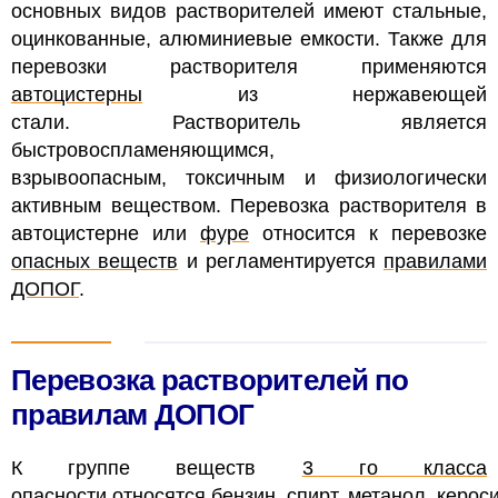
основных видов растворителей имеют стальные,
оцинкованные, алюминиевые емкости. Также для
перевозки растворителя применяются
автоцистерны
из нержавеющей
стали.
Растворитель является
быстровоспламеняющимся,
взрывоопасным, токсичным и физиологически
активным веществом. Перевозка растворителя в
автоцистерне или
фуре
относится к перевозке
опасных веществ
и регламентируется
правилами
ДОПОГ
.
Перевозка растворителей по
правилам ДОПОГ
К группе веществ
3 го класса
опасности
относятся
бензин
,
спирт,
метанол
,
керос