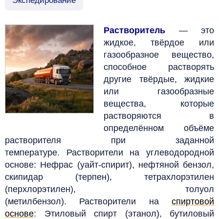
Экспедирование
Растворитель
—
это
жидкое, твёрдое или
газообразное вещество,
способное растворять
другие твёрдые, жидкие
или газообразные
вещества, которые
растворяются в
определённом объёме
растворителя при заданной
температуре.
Растворители на углеводородной
основе: Нефрас (уайт-спирит), нефтяной бензол,
скипидар (терпен), тетрахлорэтилен
(перхлорэтилен), толуол
(метилбензол).
Растворители на
спиртовой
основе
: Этиловый спирт (этанол), бутиловый