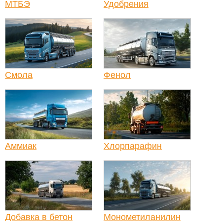
МТБЭ
Удобрения
Смола
Фенол
Аммиак
Хлорпарафин
Добавка в бетон
Монометиланилин