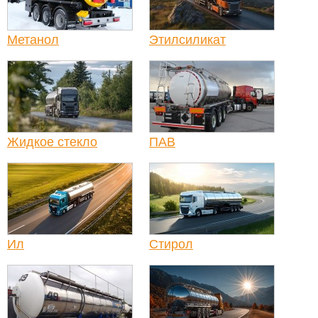
Метанол
Этилсиликат
Жидкое стекло
ПАВ
Ил
Стирол