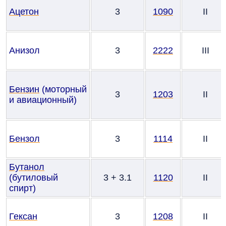
Ацетон
3
1090
II
Анизол
3
2222
III
Бензин
(моторный
3
1203
II
и авиационный)
Бензол
3
1114
II
Бутанол
(бутиловый
3 + 3.1
1120
II
спирт)
Гексан
3
1208
II