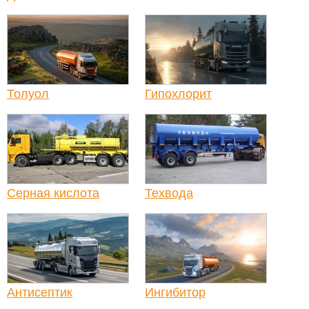
Толуол
Гипохлорит
Серная кислота
Техвода
Антисептик
Ингибитор