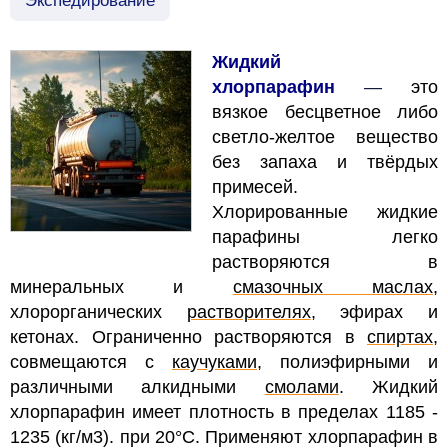
Экспедирование
Жидкий
хлорпарафин
—
это
вязкое бесцветное либо
светло-желтое вещество
без запаха и твёрдых
примесей.
Хлорированные жидкие
парафины легко
растворяются в
минеральных и
смазочных маслах
,
хлорорганических
растворителях
, эфирах и
кетонах.
Ограниченно растворяются в
спиртах
,
совмещаются с
каучуками
, полиэфирными и
различными алкидными
смолами
. Жидкий
хлорпарафин имеет плотность в пределах 1185 -
1235 (кг/м3). при 20°С.
Применяют хлорпарафин в