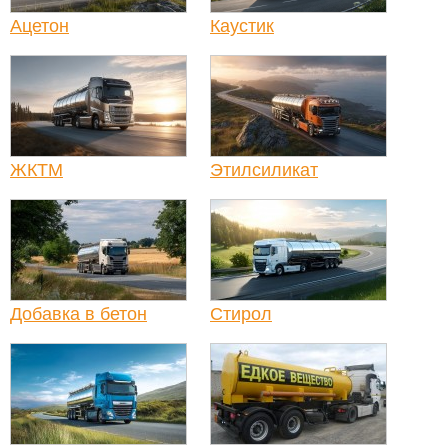
Ацетон
Каустик
ЖКТМ
Этилсиликат
Добавка в бетон
Стирол