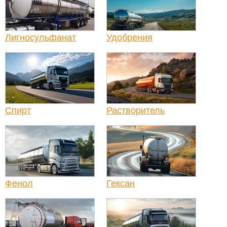
Лигносульфанат
Удобрения
Спирт
Растворитель
Фенол
Гексан