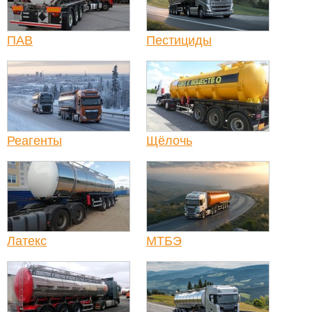
ПАВ
Пестициды
Реагенты
Щёлочь
Латекс
МТБЭ