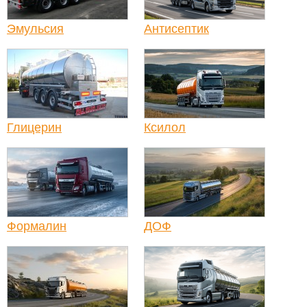
Эмульсия
Антисептик
Глицерин
Ксилол
Формалин
ДОФ