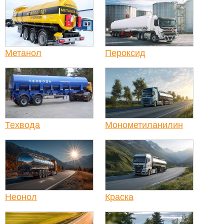
Метанол
Пероксид
Техвода
Монометиланилин
Неонол
Краска