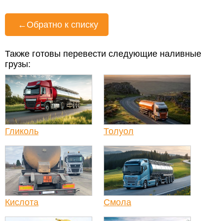
←
Обратно к списку
Также готовы перевести следующие наливные
грузы:
Гликоль
Толуол
Кислота
Смола