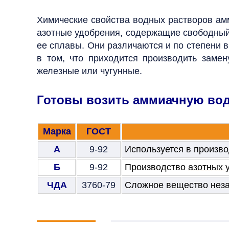
Химические свойства водных растворов а
азотные удобрения, содержащие свободный 
ее сплавы. Они различаются и по степени 
в том, что приходится производить заме
железные или чугунные.
Готовы возить аммиачную во
Марка
ГОСТ
А
9-92
Используется в произв
Б
9-92
Производство
азотных 
ЧДА
3760-79
Сложное вещество незам