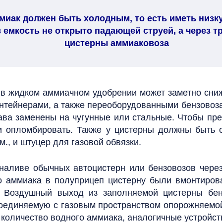
миак должен быть холодным, то есть иметь низк
 емкость не открыто падающей струей, а через т
цистерны аммиаковоза
 в жидком аммиачном удобрении может заметно сниж
нтейнерами, а также переоборудованными бензовоза
лава заменены на чугунные или стальные.
Чтобы пре
и опломбировать. Также у цистерны должны быть 
м., и штуцер для газовой обвязки.
наливе обычных автоцистерн или бензовозов через
о аммиака в полуприцеп цистерну были вмонтиров
.
Воздушный выход из заполняемой цистерны бен
соединяемую с газовым пространством опорожняемо
количество водного аммиака, аналогичные устройств