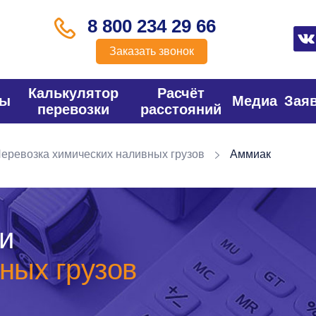
8 800 234 29 66
Заказать звонок
Калькулятор
Расчёт
фы
Медиа
Зая
перевозки
расстояний
еревозка химических наливных грузов
Аммиак
и
ных грузов