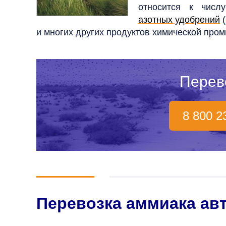
относится к числ
азотных удобрений
(
и многих других продуктов химической про
Перев
8 800 2
Перевозка аммиака ав