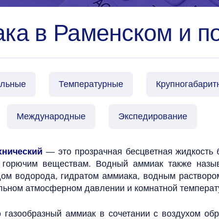
ка в Раменском и по
альные
Температурные
Крупногабарит
Международные
Экспедирование
хнический
— это прозрачная бесцветная жидкость б
о горючим веществам. Водный аммиак также наз
дом водорода, гидратом аммиака, водным раствор
льном атмосферном давлении и комнатной температу
о газообразный аммиак в сочетании с воздухом об