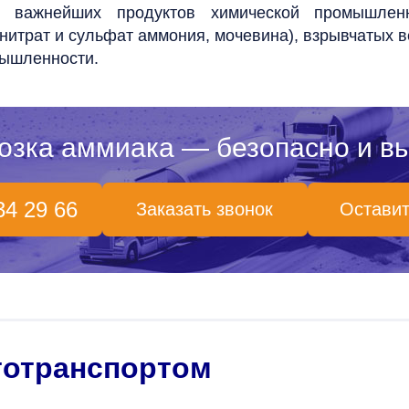
у важнейших продуктов химической промышлен
нитрат и сульфат аммония, мочевина), взрывчатых 
мышленности.
озка аммиака — безопасно и в
34 29 66
Заказать звонок
Оставит
тотранспортом