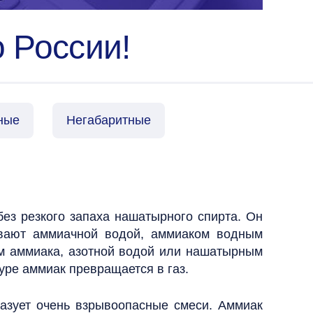
 России!
ные
Негабаритные
ез резкого запаха нашатырного спирта. Он
ывают аммиачной водой, аммиаком водным
ом аммиака, азотной водой или нашатырным
ре аммиак превращается в газ.
разует очень взрывоопасные смеси.
Аммиак