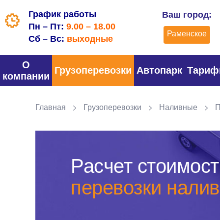
График работы
Ваш город:
Пн – Пт:
9.00 – 18.00
Раменское
Сб – Вс:
выходные
О
Грузоперевозки
Автопарк
Тари
компании
Главная
Грузоперевозки
Наливные
П
Расчет стоимост
перевозки налив