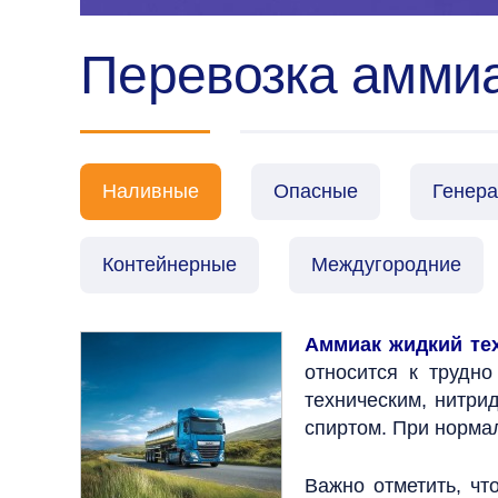
Перевозка аммиа
Наливные
Опасные
Генер
Контейнерные
Междугородние
Аммиак жидкий те
относится к трудн
техническим, нитри
спиртом. При норма
Важно отметить, чт