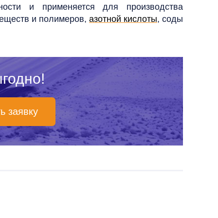
ности и применяется для производства
веществ и полимеров,
азотной кислоты
, соды
ыгодно
!
ь заявку