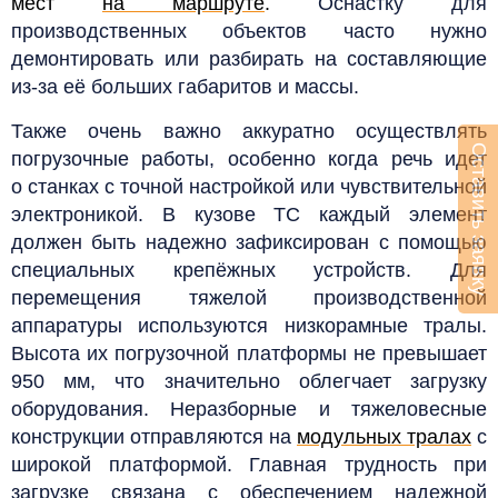
мест
на маршруте
.
Оснастку для
производственных объектов часто нужно
демонтировать или разбирать на составляющие
из-за её больших габаритов и массы.
Также очень важно аккуратно осуществлять
Оставить заявку
погрузочные работы, особенно когда речь идет
о станках с точной настройкой или чувствительной
электроникой. В кузове ТС каждый элемент
должен быть надежно зафиксирован с помощью
специальных крепёжных устройств.
Для
перемещения тяжелой производственной
аппаратуры используются низкорамные тралы.
Высота их погрузочной платформы не превышает
950 мм, что значительно облегчает загрузку
оборудования. Неразборные и тяжеловесные
конструкции отправляются на
модульных тралах
с
широкой платформой. Главная трудность при
загрузке связана с обеспечением надежной