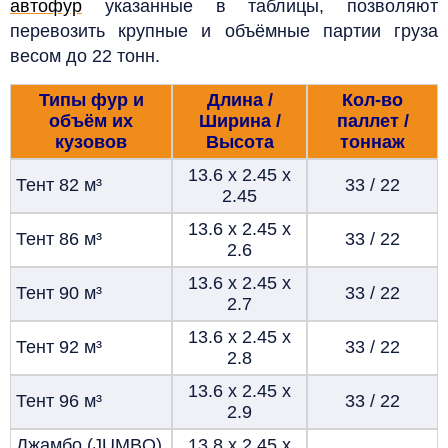
автофур
указанные в таблицы, позволяют
перевозить крупные и объёмные партии груза
весом до 22 тонн.
Типы фур и
Длина /
Кол-во
объём их
Ширина /
паллет /
кузовов
Высота
тоннаж
13.6 х 2.45 х
Тент 82
м³
33 / 22
2.45
13.6 х 2.45 х
Тент 86
м³
33 / 22
2.6
13.6 х 2.45 х
Тент 90
м³
33 / 22
2.7
13.6 х 2.45 х
Тент 92
м³
33 / 22
2.8
13.6 х 2.45 х
Тент 96
м³
33 / 22
2.9
Джамбо (JUMBO)
13.8 х 2.45 х