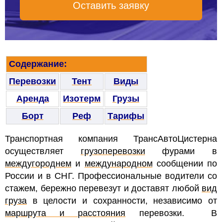
Оставить заявку
Содержание:
Перевозки
Тент
Виды
Аренда
Изотерм
Грузы
Борт
Реф
Тарифы
Транспортная компания ТрансАвтоЦистерна
осуществляет
грузоперевозки
фурами
в
междугороднем
и
международном
сообщении по
России и в СНГ. Профессиональные водители со
стажем, бережно перевезут и доставят любой
вид
груза
в целости и сохранности, независимо от
маршрута и расстояния
перевозки.
В