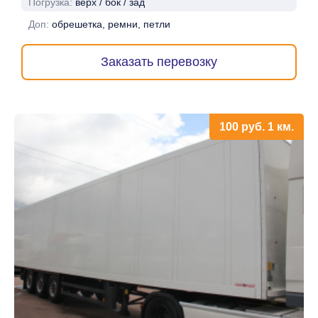
Погрузка:
верх / бок / зад
Доп:
обрешетка, ремни, петли
Заказать перевозку
100
руб.
1 км.