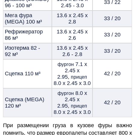
33 / 22
96 - 100
м³
2.45 - 3.0
Мега фура
13.6 х 2.45 х
33 / 20
(MEGA) 100
м³
2.8
Рефрижератор
13.6 х 2.45 х
33 / 20
86
м³
2.6
Изотерма 82 -
13.6 х 2.45 х
33 / 20
92
м³
2.6 - 2.8
7.1 х
фургон
2.45 х
Сцепка 110
м³
42 / 20
2.95,
прицеп
8.0 х 2.45 х 3.0
8.0 х
фургон
Сцепка (MEGA)
2.45 х
42 / 20
120
м³
2.95,
прицеп
8.0 х 2.45 х 3.0
При размещении груза в кузове фуры важно
помнить, что
размер европалеты
составляет 800 х