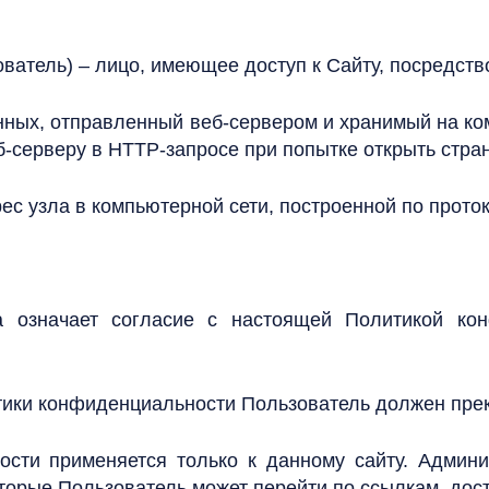
зователь) – лицо, имеющее доступ к Сайту, посредст
нных, отправленный веб-сервером и хранимый на ко
б-серверу в HTTP-запросе при попытке открыть стра
ес узла в компьютерной сети, построенной по проток
а означает согласие с настоящей Политикой ко
итики конфиденциальности Пользователь должен пре
сти применяется только к данному сайту. Админи
которые Пользователь может перейти по ссылкам, дос