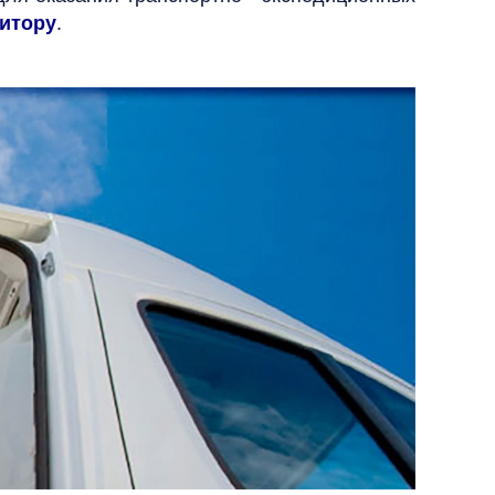
дитору
.