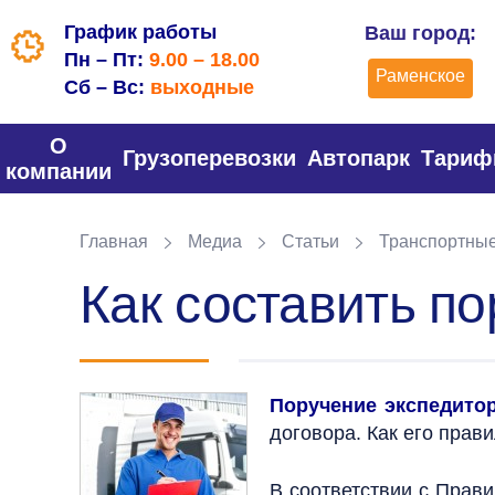
График работы
Ваш город:
Пн – Пт:
9.00 – 18.00
Раменское
Сб – Вс:
выходные
О
Грузоперевозки
Автопарк
Тари
компании
Главная
Медиа
Статьи
Транспортны
Как составить п
Поручение экспедито
договора. Как его прав
В соответствии с Прави