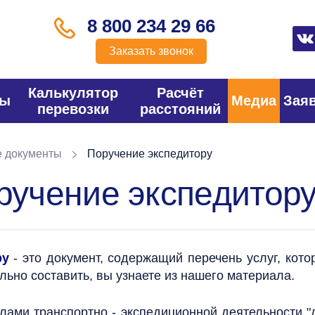
8 800 234 29 66
Заказать звонок
Калькулятор
Расчёт
фы
Медиа
Зая
перевозки
расстояний
е документы
Поручение экспедитору
оручение экспедитор
ру
- это документ, содержащий перечень услуг, кото
ильно составить, вы узнаете из нашего материала.
лами транспортно - экспедиционной деятельности "