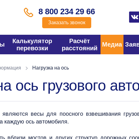
8 800 234 29 66
Заказать звонок
Калькулятор
Расчёт
фы
Медиа
Зая
перевозки
расстояний
формация
Нагрузка на ось
на ось грузового ав
 являются весы
для поосного взвешивания грузо
а каждую ось автомобиля.
ть вблизи мостов и других структур дорожных со