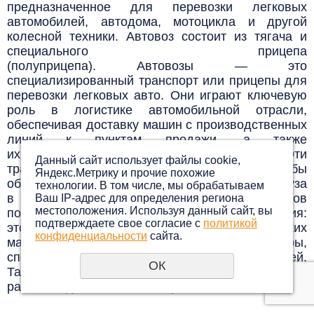
предназначенное для перевозки
легковых
автомобилей, автодома, мотоцикла и другой
колесной техники. Автовоз состоит из тягача и
специального прицепа
(полуприцепа).
Автовозы — это
специализированный транспорт или прицепы для
перевозки легковых авто. Они играют ключевую
роль в логистике автомобильной отрасли,
обеспечивая доставку машин с производственных
линий к пунктам продажи, а также
их перемещение в различные места. Эти
Данный сайт использует файлы cookie,
транспортные средства созданы для того, чтобы
Яндекс.Метрику и прочие похожие
обеспечить максимальную сохранность груза
технологии. В том числе, мы обрабатываем
в пути. Разнообразие конструкций автовозов
Ваш IP-адрес для определения региона
местоположения. Используя данный сайт, вы
позволяет удовлетворять различные требования:
подтверждаете свое согласие с
политикой
это могут быть простые прицепы для нескольких
конфиденциальности
сайта.
машин или сложные многоэтажные структуры,
способные вместить до дюжины автомобилей.
ОК
Таким образом, автовозы адаптируются под
разные задачи и объемы перевозок.