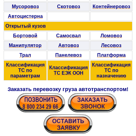
Мусоровоз
Скотовоз
Контейнеровоз
Автоцистерна
Открытый кузов
Бортовой
Самосвал
Ломовоз
Манипулятор
Автовоз
Лесовоз
Трал
Панелевоз
Платформа
Классификация
Классификация
Классификация
ТС по
ТС по
ТС ЕЭК ООН
параметрам
назначению
Заказать перевозку груза автотранспортом!