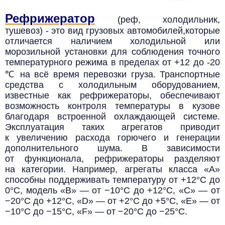
Рефрижератор
(реф, холодильник,
тушевоз) - это вид грузовых автомобилей,
которые
отличается наличием холодильной или
морозильной установки для соблюдения точного
температурного режима в пределах от +12 до -20
℃ на всё время перевозки груза.
Транспортные
средства с холодильным оборудованием,
известные как рефрижераторы, обеспечивают
возможность контроля температуры в кузове
благодаря встроенной охлаждающей системе.
Эксплуатация таких агрегатов приводит
к увеличению расхода горючего и генерации
дополнительного шума. В зависимости
от функционала, рефрижераторы разделяют
на категории. Например, агрегаты класса «A»
способны поддерживать температуру от +12°C до
0°C, модель «B» — от −10°C до +12°C, «C» — от
−20°C до +12°C, «D» — от +2°C до +5°C, «E» — от
−10°C до −15°C, «F» — от −20°C до −25°C.