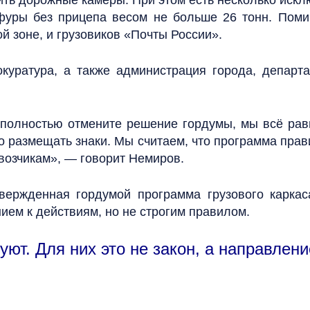
ь дорожные камеры. При этом есть несколько искл
фуры без прицепа весом не больше 26 тонн. Поми
 зоне, и грузовиков «Почты России».
куратура, а также администрация города, департ
 полностью отмените решение гордумы, мы всё равн
о размещать знаки. Мы считаем, что программа прави
евозчикам», — говорит Немиров.
утвержденная гордумой программа грузового карка
ием к действиям, но не строгим правилом.
ктуют. Для них это не закон, а направлен