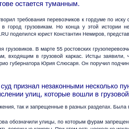
тове остается туманным.
творил требования перевозчиков к гордуме по иску 
д в город грузовикам. Но конца у этой истории 
.RU поделился юрист Константин Немиров, предста
я грузовиков. В марте 55 ростовских грузоперевозч
м, входящим в грузовой каркас. Истцы заявили, 
рио губернатора Юрия Слюсаря. Он поручил подчин
суд признал незаконными несколько пу
слении улиц, которые вошли в грузовой
ения, так и запрещенные в разных разделах. Была п
ова обозначили улицы, по которым фурам запрещено е