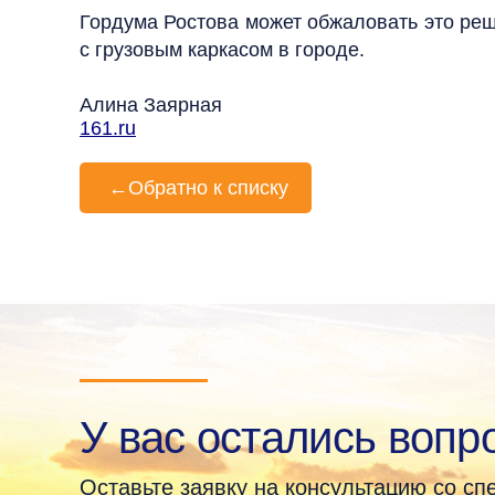
Гордума Ростова может обжаловать это реш
с грузовым каркасом в городе.
Алина Заярная
161.ru
←
Обратно к списку
У вас остались вопр
Оставьте заявку на консультацию со с