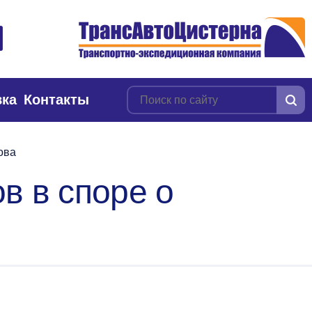
вка
Контакты
ова
в в споре о