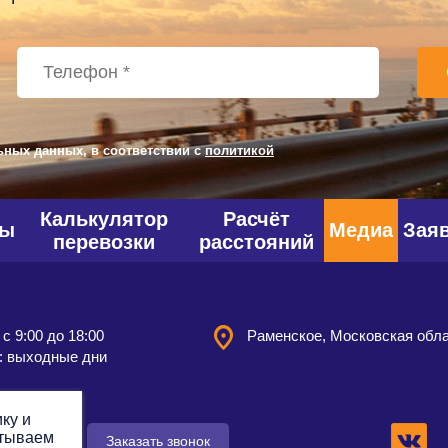
ьных данных, в соответствии с
политикой
Калькулятор
Расчёт
фы
Медиа
Зая
перевозки
расстояний
 с 9:00 до 18:00
Раменское, Московская обл
: выходные дни
ку и
атываем
 заявку
Заказать звонок