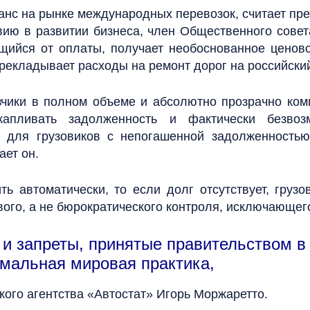
нс на рынке международных перевозок, считает пре
вию в развитии бизнеса, член Общественного сове
ющийся от оплаты, получает необоснованное цено
ерекладывает расходы на ремонт дорог на российски
зчики в полном объеме и абсолютно прозрачно ко
капливать задолженность и фактически безвоз
у для грузовиков с непогашенной задолженностью
ает он.
ь автоматически, то если долг отсутствует, грузо
ого, а не бюрократического контроля, исключающего
и запреты, принятые правительством в
рмальная мировая практика,
кого агентства «Автостат» Игорь Моржаретто.