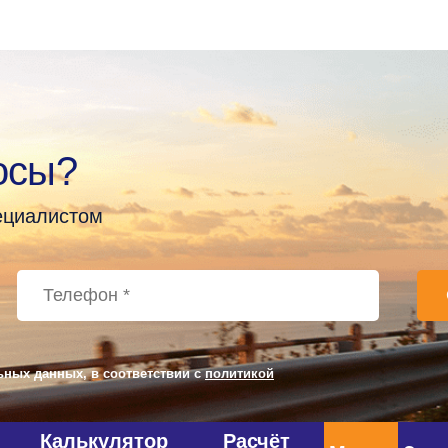
осы?
пециалистом
ьных данных, в соответствии с
политикой
Калькулятор
Расчёт