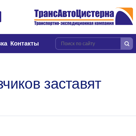
вка
Контакты
зчиков заставят