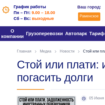
График работы
Ваш город:
Пн – Пт:
9.00 – 18.00
Раменское
Сб – Вс:
выходные
О
Грузоперевозки
Автопарк
Тари
компании
Главная
Медиа
Новости
Стой или пла
Стой или плати:
погасить долги
05 Июня